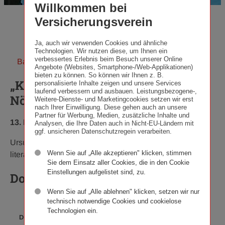
Willkommen bei
Versicherungsverein
Ja, auch wir verwenden Cookies und ähnliche
Technologien. Wir nutzen diese, um Ihnen ein
verbessertes Erlebnis beim Besuch unserer Online
Back to overview
Angebote (Websites, Smartphone-/Web-Applikationen)
bieten zu können. So können wir Ihnen z. B.
„Kunst im Turm“: Best of
personalisierte Inhalte zeigen und unsere Services
laufend verbessern und ausbauen. Leistungsbezogene-,
Nöstlinger
Weitere-Dienste- und Marketingcookies setzen wir erst
nach Ihrer Einwilligung. Diese gehen auch an unsere
Partner für Werbung, Medien, zusätzliche Inhalte und
Publícation
Category:
13. November 2012
·
Kunst im Turm
Analysen, die Ihre Daten auch in Nicht-EU-Ländern mit
ggf. unsicheren Datenschutzregein verarbeiten.
date:
Ursula Strauss, Christian Dolezal & Béla Koreny auf
Wenn Sie auf „Alle akzeptieren" klicken, stimmen
literarisch-musikalischer Entdeckungsreise durch Wien.
Sie dem Einsatz aller Cookies, die in den Cookie
Einstellungen aufgelistet sind, zu.
Downloads
Wenn Sie auf „Alle ablehnen" klicken, setzen wir nur
technisch notwendige Cookies und cookielose
DATEI­
Technologien ein.
DATUM
BESCHREIBUNG
FORMAT