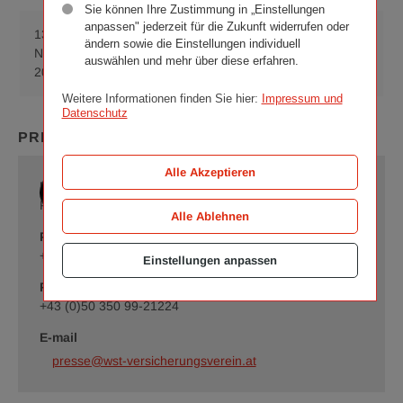
Sie können Ihre Zustimmung in „Einstellungen
anpassen" jederzeit für die Zukunft widerrufen oder
13.
„Kunst im Turm“:
PDF
ändern sowie die Einstellungen individuell
Download
November
auswählen und mehr über diese erfahren.
Best of Nöstlinger
(65 KB)
„Kunst
2012
im
Weitere Informationen finden Sie hier:
Impressum und
Turm“:
Datenschutz
Best
PRESSEKONTAKT
of
Nöstlinger
Alle Akzeptieren
pdf
Romy Schrammel
65
Presse und Öffentlichkeitsarbeit
Alle Ablehnen
KB
Phone
+43 (0)50 350-21224
Einstellungen anpassen
Fax
+43 (0)50 350 99-21224
E-mail
presse@wst-versicherungsverein.at