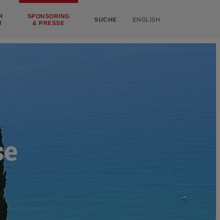
R
SPONSORING
SUCHE
ENGLISH
M
& PRESSE
se