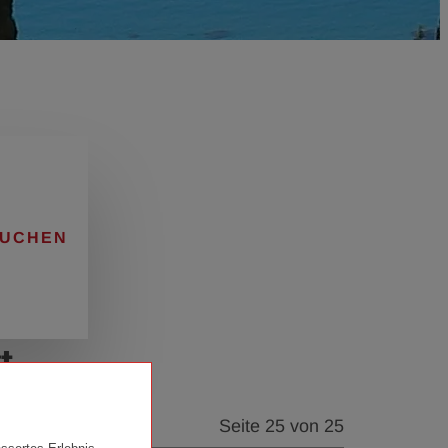
UCHEN
t
Seite 25 von 25