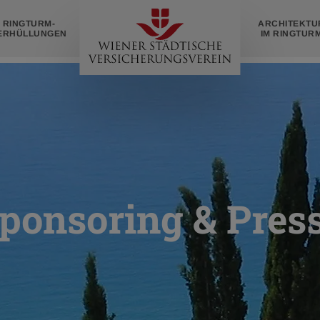
Zur
RINGTURM­
ARCHITEKTU
Startseite
ERHÜLLUNGEN
IM RINGTUR
ponsoring & Pres