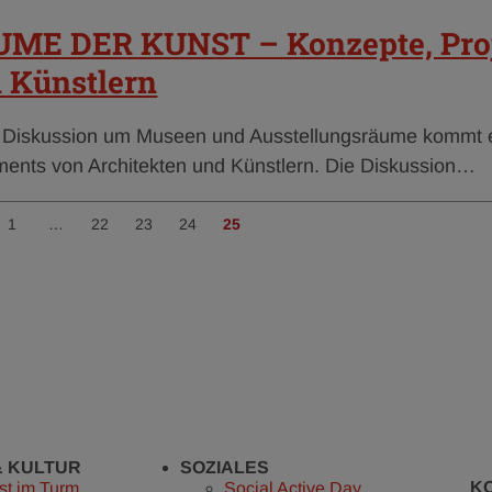
ME DER KUNST – Konzepte, Proj
 Künstlern
r Diskussion um Museen und Ausstellungsräume kommt e
ments von Architekten und Künstlern. Die Diskussion…
1
…
22
23
24
25
erige
nächste
& KULTUR
SOZIALES
K
st im Turm
Social Active Day