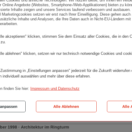
den Cookies und ähnliche Technologien. Wir nutzen diese, um Ihnen ein verbe
entlichungsdatum:
Kategorie:
il 1999
·
Architektur im Ringturm
 Online Angebote (Websites, Smartphone-/Web-Applikationen) bieten zu kön
lisierte Inhalte zeigen und unsere Services laufend verbessern und ausbauen
 Marketingcookies setzen wir erst nach Ihrer Einwilligung. Diese gehen auch 
P HIMMELB(L)AU. Die Wiener Tril
sätzliche Inhalte und Analysen, die Ihre Daten auch in Nicht-EU-Ländern mit 
erarbeiten.
nbauten in Wien und ein Kino in
lle akzeptieren" klicken, stimmen Sie dem Einsatz aller Cookies, die in den 
 zu.
 Veranstaltungsreihe Architektur im Ringturm präsentier
Projekte und Bauten des österreichischen…
lle ablehnen" klicken, setzen wir nur technisch notwendige Cookies und cook
entlichungsdatum:
Kategorie:
bruar 1999
·
Architektur im Ringturm
 Zustimmung in „Einstellungen anpassen" jederzeit für die Zukunft widerrufen
n individuell auswählen und mehr über diese erfahren.
hitektur Szene Österreich. Bauten
n finden Sie hier:
Impressum und Datenschutz
999.
erte Ausstellung der Reihe ”Architektur im Ringturm” ze
 anpassen
Alle Ablehnen
Alle 
ltete Werkschau zeitgenössischer…
entlichungsdatum:
Kategorie:
ober 1998
·
Architektur im Ringturm