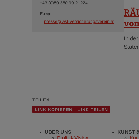
+43 (0)50 350 99-21224
RÄU
E-mail
von
presse@wst-versicherungsverein.at
In de
State
vorh
TEILEN
LINK KOPIEREN
LINK TEILEN
ÜBER UNS
KUNST 
Profil & Vision
Kun