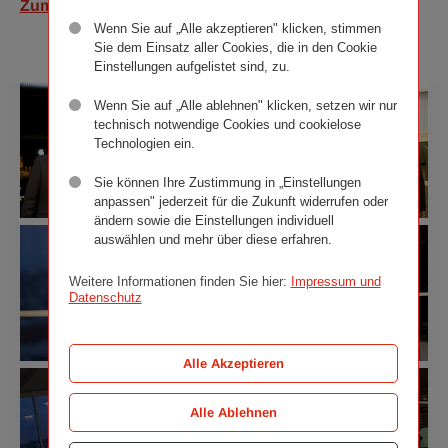
Zum Presseportal
Un-
Wenn Sie auf „Alle akzeptieren" klicken, stimmen
Ruhe-
Sie dem Einsatz aller Cookies, die in den Cookie
Stand“,
Einstellungen aufgelistet sind, zu.
pdf
64
Wenn Sie auf „Alle ablehnen" klicken, setzen wir nur
KB
technisch notwendige Cookies und cookielose
Technologien ein.
Sie können Ihre Zustimmung in „Einstellungen
anpassen" jederzeit für die Zukunft widerrufen oder
ändern sowie die Einstellungen individuell
Kunst
Kunst
auswählen und mehr über diese erfahren.
im
im
Turm
Turm
Weitere Informationen finden Sie hier:
Impressum und
mit
mit
Datenschutz
Lukas
Lukas
Resetarits:
Resetarits:
„Un-
„Un-
Ruhe-
Ruhe-
Alle Akzeptieren
Kunst
Kunst
Zustand“
Zustand“
im
im
Am
©
Alle Ablehnen
Turm
Turm
Bild
VIENNA
mit
mit
v.l.n.r.:
INSURANCE