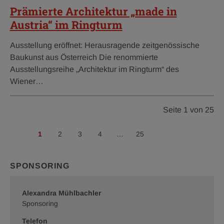
Prämierte Architektur „made in
Austria“ im Ringturm
Ausstellung eröffnet: Herausragende zeitgenössische
Baukunst aus Österreich Die renommierte
Ausstellungsreihe „Architektur im Ringturm“ des
Wiener…
Seite 1 von 25
1
2
3
4
…
25
vorherige
nächste
SPONSORING
Alexandra Mühlbachler
Sponsoring
Telefon