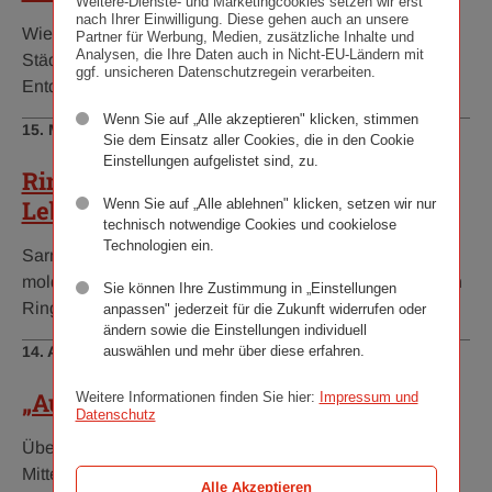
Weitere-Dienste- und Marketingcookies setzen wir erst
nach Ihrer Einwilligung. Diese gehen auch an unsere
Wiener Städtische Versicherungsverein und Wiener
Partner für Werbung, Medien, zusätzliche Inhalte und
Analysen, die Ihre Daten auch in Nicht-EU-Ländern mit
Städtische Versicherung laden im Maizu kulturellen
ggf. unsicheren Datenschutzregein verarbeiten.
Entdeckungsreisen. Stift KlosterneuburgAm…
Wenn Sie auf „Alle akzeptieren" klicken, stimmen
Veröffentlichungsdatum:
15. Mai 2026
Sie dem Einsatz aller Cookies, die in den Cookie
Einstellungen aufgelistet sind, zu.
Ringturm feiert moldauische
Lebensfreude
Wenn Sie auf „Alle ablehnen" klicken, setzen wir nur
technisch notwendige Cookies und cookielose
Technologien ein.
Sarmale und Freude in den eigenen Händen: Der
moldauische Biennale-Künstler Pavel Brăila verhüllt den
Sie können Ihre Zustimmung in „Einstellungen
Ringturm mit „Your Happiness is in Your Own…
anpassen" jederzeit für die Zukunft widerrufen oder
ändern sowie die Einstellungen individuell
Veröffentlichungsdatum:
14. April 2026
auswählen und mehr über diese erfahren.
„Austropop Revue“ im Ringturm
Weitere Informationen finden Sie hier:
Impressum und
Datenschutz
Über 50 Jahre heimische Popgeschichte standen im
Mittelpunkt der jüngsten Ausgabe von „Kunst im Turm“.
Alle Akzeptieren