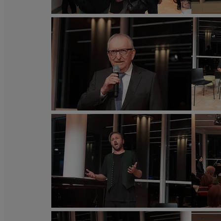
Richard
Richard
Tanzer
Tanzer
„Volks.Kunstlied“
„Volks.Kunstl
im
im
Wiener
Wiener
Ringturm.
Ringturm.
©
©
Wiener
Wiener
Städtische
Städtische
Versicherungsverein
Versicherung
/
/
Richard
Richard
Tanzer
Tanzer
„Volks.Kunstlied“
„Volks.Kunstl
im
im
Wiener
Wiener
Ringturm.
Ringturm.
©
©
Wiener
Wiener
Städtische
Städtische
Versicherungsverein
Versicherung
/
/
Richard
Richard
Tanzer
Tanzer
„Volks.Kunstlied“
„Volks.Kunstl