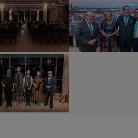
im
Wiener
Ringturm.
©
Wiener
Städtische
sverein
Versicherungsverein
/
Richard
Tanzer
ied“
„Volks.Kunstlied“
im
Wiener
Ringturm.
©
Wiener
Städtische
sverein
Versicherungsverein
/
Richard
Tanzer
ied“