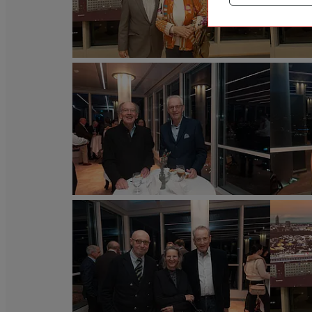
Städtische
Städtische
Versicherungsverein
Versicherung
/
/
Richard
Richard
Tanzer
Tanzer
„Volks.Kunstlied“
„Volks.Kunstl
im
im
Wiener
Wiener
Ringturm.
Ringturm.
©
©
Wiener
Wiener
Städtische
Städtische
Versicherungsverein
Versicherung
/
/
Richard
Richard
Tanzer
Tanzer
„Volks.Kunstlied“
„Volks.Kunstl
im
im
Wiener
Wiener
Ringturm.
Ringturm.
©
©
Wiener
Wiener
Städtische
Städtische
Versicherungsverein
Versicherung
/
/