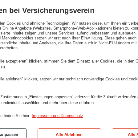
n bei Versicherungsverein
den Cookies und ähnliche Technologien. Wir nutzen diese, um Ihnen ein verbe
 Online Angebote (Websites, Smartphone-/Web-Applikationen) bieten zu kön
lisierte Inhalte zeigen und unsere Services laufend verbessern und ausbauen
 Marketingcookies setzen wir erst nach Ihrer Einwilligung. Diese gehen auch 
sätzliche Inhalte und Analysen, die Ihre Daten auch in Nicht-EU-Ländern mit 
erarbeiten.
ied“
„Volks.Kunstlied“
im
Wiener
lle akzeptieren" klicken, stimmen Sie dem Einsatz aller Cookies, die in den 
Ringturm.
 zu.
©
Wiener
lle ablehnen" klicken, setzen wir nur technisch notwendige Cookies und cook
Städtische
sverein
Versicherungsverein
/
 Zustimmung in „Einstellungen anpassen" jederzeit für die Zukunft widerrufen
Richard
n individuell auswählen und mehr über diese erfahren.
Tanzer
ied“
„Volks.Kunstlied“
im
n finden Sie hier:
Impressum und Datenschutz
Wiener
Ringturm.
©
 anpassen
Alle Ablehnen
Alle 
Wiener