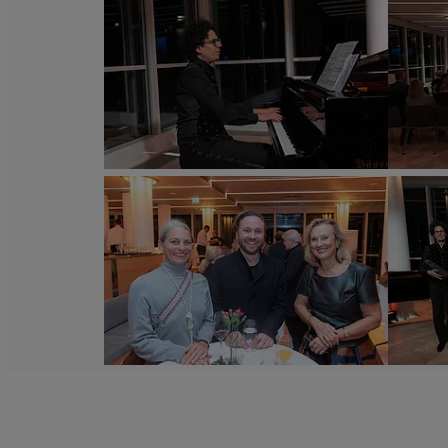
im
im
Wiener
Wiener
Ringturm.
Ringturm.
©
©
Wiener
Wiener
Städtische
Städtische
Versicherungsverein
Versicherung
/
/
Richard
Richard
Tanzer
Tanzer
„Volks.Kunstlied“
„Volks.Kunstl
im
im
Wiener
Wiener
Ringturm.
Ringturm.
©
©
Wiener
Wiener
Städtische
Städtische
Versicherungsverein
Versicherung
/
/
Richard
Richard
Tanzer
Tanzer
„Volks.Kunstlied“
„Volks.Kunstl
im
im
Wiener
Wiener
Ringturm.
Ringturm.