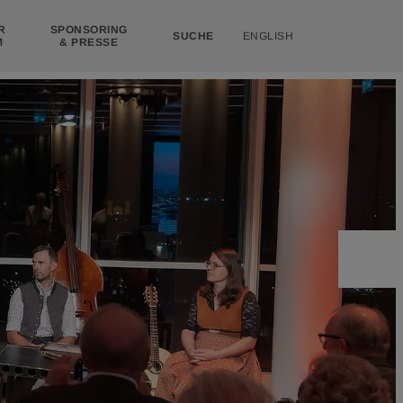
R
SPONSORING
SUCHE
ENGLISH
M
& PRESSE
Sonja Pik