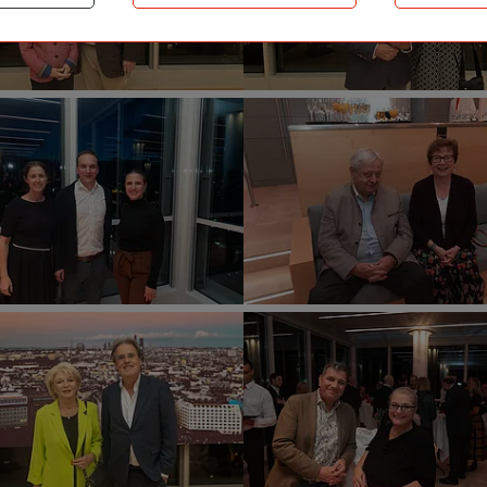
Städtische
sverein
Versicherungsverein
/
Richard
Tanzer
ied“
„Volks.Kunstlied“
im
Wiener
Ringturm.
©
Wiener
Städtische
sverein
Versicherungsverein
/
Richard
Tanzer
ied“
„Volks.Kunstlied“
im
Wiener
Ringturm.
©
Wiener
Städtische
sverein
Versicherungsverein
/