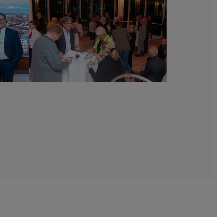
im
Wiener
Ringturm.
©
Wiener
Städtische
Versicherungsverein
/
Richard
Tanzer
„Volks.Kunstlied“
im
Wiener
Ringturm.
©
Wiener
Städtische
Versicherungsverein
/
Richard
Tanzer