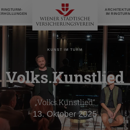
Zur
RINGTURM­
ARCHITEKTU
Startseite
ERHÜLLUNGEN
IM RINGTUR
KUNST IM TURM
Volks.Kunstlied
„Volks.Kunstlied“
13. Oktober 2025