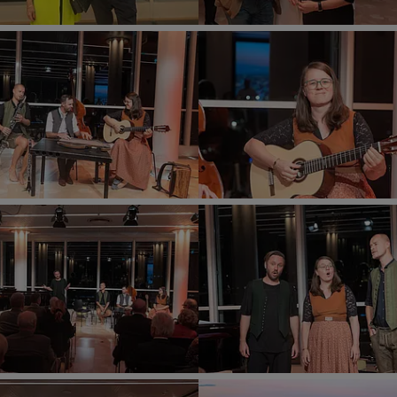
Richard
Tanzer
ied“
„Volks.Kunstlied“
im
Wiener
Ringturm.
©
Wiener
Städtische
sverein
Versicherungsverein
/
Richard
Tanzer
ied“
„Volks.Kunstlied“
im
Wiener
Ringturm.
©
Wiener
Städtische
sverein
Versicherungsverein
/
Richard
Tanzer
ied“
„Volks.Kunstlied“