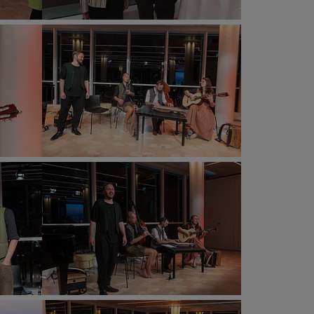
Richard
Tanzer
„Volks.Kunstlied“
im
Wiener
Ringturm.
©
Wiener
Städtische
Versicherungsverein
/
Richard
Tanzer
„Volks.Kunstlied“
im
Wiener
Ringturm.
©
Wiener
Städtische
Versicherungsverein
/
Richard
Tanzer
„Volks.Kunstlied“