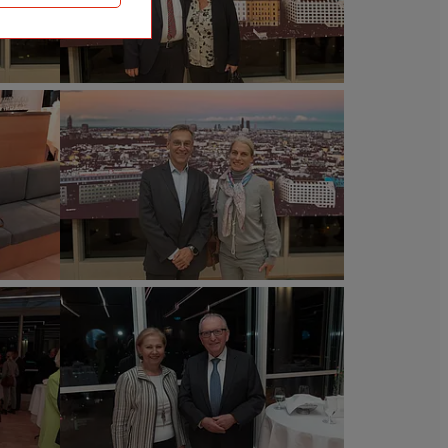
Städtische
Versicherungsverein
/
Richard
Tanzer
„Volks.Kunstlied“
im
Wiener
Ringturm.
©
Wiener
Städtische
Versicherungsverein
/
Richard
Tanzer
„Volks.Kunstlied“
im
Wiener
Ringturm.
©
Wiener
Städtische
Versicherungsverein
/