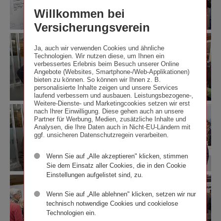
österreichischen
österreichischen
Richard
Richard
Zentralvereinigung
Willkommen bei
Bauherr:innenpreis
Bauherr:innenpreis
Tanzer
Tanzer
der
2024
2024
Architekt:innen
Versicherungsverein
Copycright
Copycright
Österreichs),
Eröffnung
Eröffnung
Wiener
Wiener
Mag.
der
der
Städtische
Städtische
Ja, auch wir verwenden Cookies und ähnliche
Adolph
Technologien. Wir nutzen diese, um Ihnen ein
Ausstellung
Ausstellung
Versicherungsverein
Versicherungsverein
Stiller
verbessertes Erlebnis beim Besuch unserer Online
zum
zum
/
/
(Kurator)
Angebote (Websites, Smartphone-/Web-Applikationen)
österreichischen
österreichischen
Richard
Richard
und
bieten zu können. So können wir Ihnen z. B.
Bauherr:innenpreis
Bauherr:innenpreis
Tanzer
Tanzer
Dr.
personalisierte Inhalte zeigen und unsere Services
2024
2024
Herbert
laufend verbessern und ausbauen. Leistungsbezogene-,
Copycright
Copycright
Allram
Weitere-Dienste- und Marketingcookies setzen wir erst
Eröffnung
Eröffnung
Wiener
Wiener
(Vorstandsdirektor
nach Ihrer Einwilligung. Diese gehen auch an unsere
der
der
Städtische
Städtische
Partner für Werbung, Medien, zusätzliche Inhalte und
des
Ausstellung
Ausstellung
Analysen, die Ihre Daten auch in Nicht-EU-Ländern mit
Versicherungsverein
Versicherungsverein
Wiener
ggf. unsicheren Datenschutzregein verarbeiten.
zum
zum
/
/
Städtischen
österreichischen
österreichischen
Richard
Richard
Versicherungsvereins)
Bauherr:innenpreis
Bauherr:innenpreis
Tanzer
Tanzer
im
Wenn Sie auf „Alle akzeptieren" klicken, stimmen
2024
2024
Zuge
Sie dem Einsatz aller Cookies, die in den Cookie
Copycright
Copycright
der
Einstellungen aufgelistet sind, zu.
Eröffnung
Eröffnung
Wiener
Wiener
Eröffnung
der
der
Städtische
Städtische
der
Wenn Sie auf „Alle ablehnen" klicken, setzen wir nur
Ausstellung
Ausstellung
Versicherungsverein
Versicherungsverein
Ausstellung
technisch notwendige Cookies und cookielose
zum
zum
/
/
„Bauherr:innenpreis
Technologien ein.
österreichischen
österreichischen
Richard
Richard
2024: