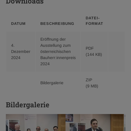
Downloads
DATEI­
DATUM
BESCHREIBUNG
FORMAT
Eröffnung der
4.
Ausstellung zum
PDF
Downloa
Dezember
österreichischen
(144 KB)
Eröffnung
2024
Bauherr:innenpreis
der
2024
Ausstellu
zum
ZIP
österreic
Downloa
Bildergalerie
(9 MB)
Bauherr:i
Bildergale
2024,
zip
pdf
9
Bildergalerie
144
MB
KB