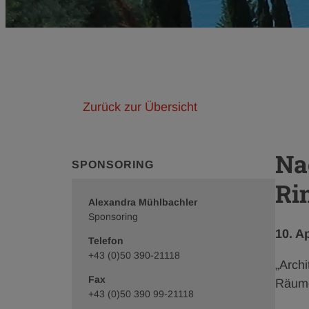
Zurück zur Übersicht
Na
SPONSORING
Ri
Alexandra Mühlbachler
Sponsoring
Veröf
10. A
Telefon
+43 (0)50 390-21118
„Arch
Fax
Räume
+43 (0)50 390 99-21118