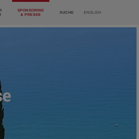
R
SPONSORING
SUCHE
ENGLISH
M
& PRESSE
se