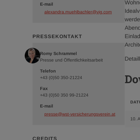
Wohne
E-mail
Ideal
alexandra.muehlbachler@vig.com
werde
Abend 
Einla
PRESSEKONTAKT
Archi
Romy Schrammel
Detai
Presse und Öffentlichkeitsarbeit
Telefon
Do
+43 (0)50 350-21224
Fax
+43 (0)50 350 99-21224
DAT
E-mail
presse@wst-versicherungsverein.at
10. 
CREDITS