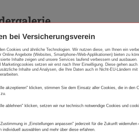
ldergalerie
n bei Versicherungsverein
den Cookies und ähnliche Technologien. Wir nutzen diese, um Ihnen ein verbe
 Online Angebote (Websites, Smartphone-/Web-Applikationen) bieten zu kön
lisierte Inhalte zeigen und unsere Services laufend verbessern und ausbauen
 Marketingcookies setzen wir erst nach Ihrer Einwilligung. Diese gehen auch 
sätzliche Inhalte und Analysen, die Ihre Daten auch in Nicht-EU-Ländern mit 
erarbeiten.
Impressionen
Impressionen
lle akzeptieren" klicken, stimmen Sie dem Einsatz aller Cookies, die in den 
der
der
 zu.
Ausstellungseröffnung
Ausstellungserö
von
von
lle ablehnen" klicken, setzen wir nur technisch notwendige Cookies und cook
„Das
„Das
neue
neue
Bauen:
Bauen:
Sparsame
Sparsame
 Zustimmung in „Einstellungen anpassen" jederzeit für die Zukunft widerrufen
Räume
Räume
nen
Impressionen
Impressionen
n individuell auswählen und mehr über diese erfahren.
für
für
der
der
die
die