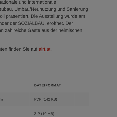
tionale und internationale
 Neubau, Umbau/Neunutzung und Sanierung
ll präsentiert. Die Ausstellung wurde am
zender der SOZIALBAU, eröffnet. Der
en zahlreiche Gäste aus der heimischen
uten finden Sie auf
airt.at
.
DATEI­FORMAT
Download
rm
PDF
(142 KB)
Nachhaltige
Ideale
Download
ZIP
(10 MB)
zukünftigen