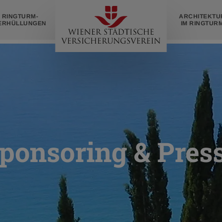
Zur
RINGTURM­
ARCHITEKTU
Startseite
ERHÜLLUNGEN
IM RINGTUR
ponsoring & Pres