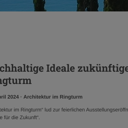
chhaltige Ideale zukünftig
ngturm
fentlichungsdatum:
Kategorie:
pril 2024
·
Architektur im Ringturm
itektur im Ringturm“ lud zur feierlichen Ausstellungser
 für die Zukunft“.