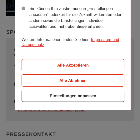
Sie können Ihre Zustimmung in „Einstellungen
anpassen" jederzeit für die Zukunft widerrufen oder
ändern sowie die Einstellungen individuell
Am
auswählen und mehr über diese erfahren.
Bild
SPONSORING
v.l.
Mag.
Weitere Informationen finden Sie hier:
Impressum und
Helene
Datenschutz
Alexandra Mühlbachler
Kanta
(Vorstandsdirektorin
Sponsoring
Wiener
Alle Akzeptieren
Telefon
Städtische
Versicherungsverein)
+43 (0)50 390-21118
und
Alle Ablehnen
Kabarettist
Fax
Christoph
+43 (0)50 390 99-21118
Fritz
Einstellungen anpassen
im
E-mail
20.
alexandra.muehlbachler@vig.com
Stock
des
Ringturms.
©
PRESSEKONTAKT
Wiener
Städtische