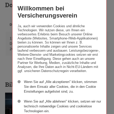
Downloads
Willkommen bei
Versicherungsverein
DATEI­
DATUM
BESCHREIBUNG
FORMAT
Ja, auch wir verwenden Cookies und ähnliche
Technologien. Wir nutzen diese, um Ihnen ein
verbessertes Erlebnis beim Besuch unserer Online
13.
Angebote (Websites, Smartphone-/Web-Applikationen)
Kabarett im Turm
PDF
bieten zu können. So können wir Ihnen z. B.
Download
Dezember
mit Christoph Fritz
(143 KB)
personalisierte Inhalte zeigen und unsere Services
Kabarett
2022
laufend verbessern und ausbauen. Leistungsbezogene-,
im
Weitere-Dienste- und Marketingcookies setzen wir erst
nach Ihrer Einwilligung. Diese gehen auch an unsere
Turm
Partner für Werbung, Medien, zusätzliche Inhalte und
ZIP
mit
Download
Bildergalerie
Analysen, die Ihre Daten auch in Nicht-EU-Ländern mit
(707 KB)
Christoph
Bildergale
ggf. unsicheren Datenschutzregein verarbeiten.
Fritz,
zip
pdf
707
Wenn Sie auf „Alle akzeptieren" klicken, stimmen
Bildergalerie
143
KB
Sie dem Einsatz aller Cookies, die in den Cookie
KB
Einstellungen aufgelistet sind, zu.
Wenn Sie auf „Alle ablehnen" klicken, setzen wir nur
technisch notwendige Cookies und cookielose
Technologien ein.