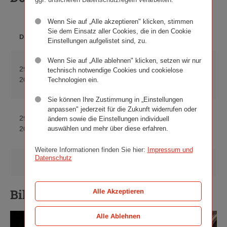
Wenn Sie auf „Alle akzeptieren" klicken, stimmen
DATEI­
Sie dem Einsatz aller Cookies, die in den Cookie
DATUM
BESCHREIBUNG
FORMAT
Einstellungen aufgelistet sind, zu.
Wenn Sie auf „Alle ablehnen" klicken, setzen wir nur
Kunstschätze bei
29. Juli
PDF
technisch notwendige Cookies und cookielose
Download
freiem Eintritt
2021
(277 KB)
Technologien ein.
Kunstsch
entdecken
bei
Sie können Ihre Zustimmung in „Einstellungen
freiem
anpassen" jederzeit für die Zukunft widerrufen oder
Plakatsujet_Zur
Eintritt
29. Juli
PDF
ändern sowie die Einstellungen individuell
Download
Hölle mit dem
entdecken
auswählen und mehr über diese erfahren.
2021
(445 KB)
Plakatsuj
Himmel
pdf
Hölle
277
Weitere Informationen finden Sie hier:
Impressum und
mit
Datenschutz
KB
Download
Bildergalerie
ZIP
(2 MB)
dem
Bildergale
Himmel,
zip
pdf
Bildergalerie
Alle Akzeptieren
2
445
MB
KB
Alle Ablehnen