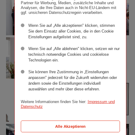
Partner für Werbung, Medien, zusätzliche Inhalte und
der
der
Andreas
Andreas
Analysen, die Ihre Daten auch in Nicht-EU-Ländern mit
Ringturmverhüllung
Ringturmverhüllung
Scheiblecker
Scheiblecker
ggf. unsicheren Datenschutzregein verarbeiten.
2018
2018
©
©
Wiener
Wiener
Wenn Sie auf „Alle akzeptieren" klicken, stimmen
Städtische
Städtische
Sie dem Einsatz aller Cookies, die in den Cookie
Versicherungsverein
Versicherungsverein
Einstellungen aufgelistet sind, zu.
Eröffnung
Eröffnung
/
/
der
der
Andreas
Andreas
Wenn Sie auf „Alle ablehnen" klicken, setzen wir nur
Ringturmverhüllung
Ringturmverhüllung
Scheiblecker
Scheiblecker
technisch notwendige Cookies und cookielose
2018
2018
Technologien ein.
©
©
Wiener
Wiener
Sie können Ihre Zustimmung in „Einstellungen
Städtische
Städtische
anpassen" jederzeit für die Zukunft widerrufen oder
Versicherungsverein
Versicherungsverein
ändern sowie die Einstellungen individuell
Eröffnung
Eröffnung
/
/
auswählen und mehr über diese erfahren.
der
der
Andreas
Andreas
Ringturmverhüllung
Ringturmverhüllung
Scheiblecker
Scheiblecker
2018
2018
Weitere Informationen finden Sie hier:
Impressum und
©
©
Datenschutz
Wiener
Wiener
Städtische
Städtische
Versicherungsverein
Versicherungsverein
Alle Akzeptieren
Eröffnung
Eröffnung
/
/
der
der
Andreas
Andreas