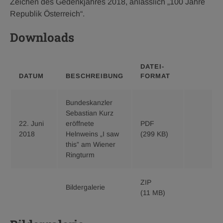
Zeichen des Gedenkjahres 2018, anlässlich „100 Jahre
Republik Österreich“.
Downloads
DATEI­
DATUM
BESCHREIBUNG
FORMAT
Bundeskanzler
Sebastian Kurz
22. Juni
eröffnete
PDF
Download
2018
Helnweins „I saw
(299 KB)
Bundeska
this” am Wiener
Sebastian
Ringturm
Kurz
eröffnete
Helnwein
ZIP
Download
Bildergalerie
„I
(11 MB)
Bildergale
saw
zip
this”
11
am