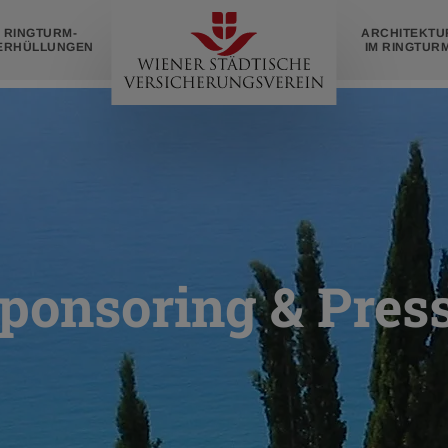
Zur
RINGTURM­
ARCHITEKTU
Startseite
ERHÜLLUNGEN
IM RINGTUR
ponsoring & Pres