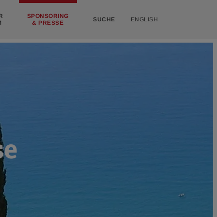
R
SPONSORING
SUCHE
ENGLISH
M
& PRESSE
se