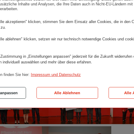
sätzliche Inhalte und Analysen, die Ihre Daten auch in Nicht-EU-Ländern mit 
er ehrten gestern die „PflegerInnen mit Herz“ 2018 in d
erarbeiten.
ldergalerie
lle akzeptieren" klicken, stimmen Sie dem Einsatz aller Cookies, die in den 
 zu.
lle ablehnen" klicken, setzen wir nur technisch notwendige Cookies und cook
 Zustimmung in „Einstellungen anpassen" jederzeit für die Zukunft widerrufen
n individuell auswählen und mehr über diese erfahren.
n finden Sie hier:
Impressum und Datenschutz
Am
Am
er
Bild
Bild
 anpassen
Alle Ablehnen
Alle 
die
v.l.
„PflegerInnen
Bundesministeri
mit
Margarete
Herz“
Schramböck,
2018
die
mit
„Pflegerinnen
den
mit
Am
Am
Unterstützern
Herz“