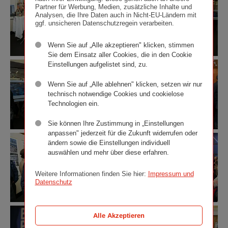
„Boris
„Boris
Versicherungsverein
Versicherungsverein
des
Partner für Werbung, Medien, zusätzliche Inhalte und
Podrecca.
Podrecca.
/
/
Wiener
Analysen, die Ihre Daten auch in Nicht-EU-Ländern mit
Architektur“
Architektur“
Richard
Richard
Städtischen
ggf. unsicheren Datenschutzregein verarbeiten.
im
im
Tanzer
Tanzer
Versicherungsvereins)
Ringturm
Ringturm
und
Wenn Sie auf „Alle akzeptieren" klicken, stimmen
©
©
Kurator
Sie dem Einsatz aller Cookies, die in den Cookie
Wiener
Wiener
Mag.
Einstellungen aufgelistet sind, zu.
Ausstellungseröffnung
Ausstellungseröffnung
Städtische
Städtische
Adolph
„Boris
„Boris
Versicherungsverein
Versicherungsverein
Stiller.
Podrecca.
Podrecca.
/
/
Wenn Sie auf „Alle ablehnen" klicken, setzen wir nur
©
Architektur“
Architektur“
Richard
Richard
Wiener
technisch notwendige Cookies und cookielose
im
im
Tanzer
Tanzer
Städtische
Technologien ein.
Ringturm
Ringturm
Versicherungsverein
©
©
/
Sie können Ihre Zustimmung in „Einstellungen
Wiener
Wiener
Richard
anpassen" jederzeit für die Zukunft widerrufen oder
Ausstellungseröffnung
Ausstellungseröffnung
Städtische
Städtische
Tanzer
ändern sowie die Einstellungen individuell
„Boris
„Boris
Versicherungsverein
Versicherungsverein
auswählen und mehr über diese erfahren.
Podrecca.
Podrecca.
/
/
Architektur“
Architektur“
Richard
Richard
Weitere Informationen finden Sie hier:
Impressum und
im
im
Tanzer
Tanzer
Datenschutz
Ringturm
Ringturm
©
©
Wiener
Wiener
Ausstellungseröffnung
Ausstellungseröffnung
Städtische
Städtische
Alle Akzeptieren
„Boris
„Boris
Versicherungsverein
Versicherungsverein