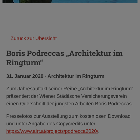
Zurück zur Übersicht
Boris Podreccas „Architektur im
Ringturm“
Veröffentlichungsdatum:
Kategorie:
31. Januar 2020
·
Architektur im Ringturm
Zum Jahresauftakt seiner Reihe „Architektur im Ringturm“
präsentiert der Wiener Städtische Versicherungsverein
einen Querschnitt der jüngsten Arbeiten Boris Podreccas.
Pressefotos zur Ausstellung zum kostenlosen Download
und unter Angabe des Copycredits unter
https://www.airt.at/projects/podrecca2020/
.