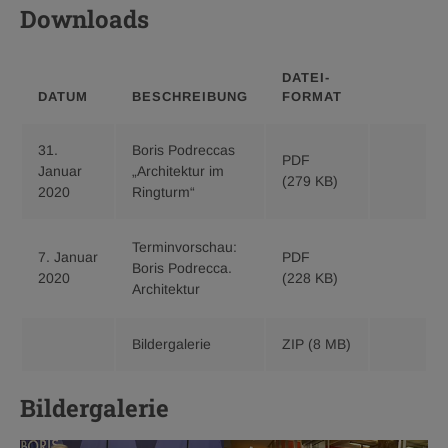
Downloads
DATEI­
DATUM
BESCHREIBUNG
FORMAT
31.
Boris Podreccas
PDF
Download
Januar
„Architektur im
(279 KB)
Boris
2020
Ringturm“
Podrecca
„Architekt
Terminvorschau:
im
7. Januar
PDF
Download
Boris Podrecca.
Ringturm“
2020
(228 KB)
Terminvor
Architektur
pdf
Boris
279
Podrecca
KB
Download
Bildergalerie
ZIP
(8 MB)
Architektu
Bildergale
pdf
zip
228
Bildergalerie
8
KB
MB