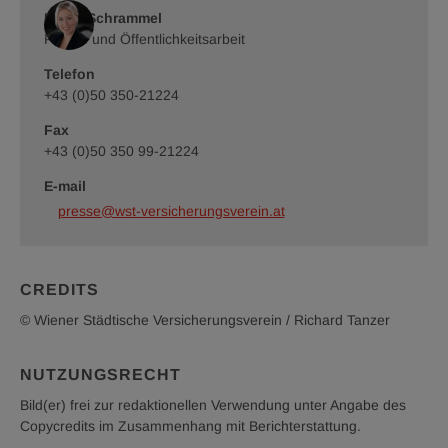
im
im
Tanzer
Tanzer
Romy Schrammel
Ringturm
Ringturm
©
Presse und Öffentlichkeitsarbeit
©
Wiener
Wiener
Telefon
Städtische
Städtische
Versicherungsverein
Versicherungsverein
+43 (0)50 350-21224
/
/
Richard
Richard
Fax
Tanzer
Tanzer
+43 (0)50 350 99-21224
E-mail
presse@wst-versicherungsverein.at
CREDITS
© Wiener Städtische Versicherungsverein / Richard Tanzer
NUTZUNGSRECHT
Bild(er) frei zur redaktionellen Verwendung unter Angabe des
Copycredits im Zusammenhang mit Berichterstattung.