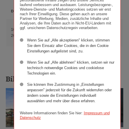
personalisierte Inhalte zeigen und unsere Services
laufend verbessern und ausbauen. Leistungsbezogene-,
DATEI­
Weitere-Dienste- und Marketingcookies setzen wir erst
DATUM
BESCHREIBUNG
FORMAT
nach Ihrer Einwilligung. Diese gehen auch an unsere
Partner für Werbung, Medien, zusätzliche Inhalte und
Analysen, die Ihre Daten auch in Nicht-EU-Ländern mit
Ringturmverhüllung
ggf. unsicheren Datenschutzregein verarbeiten.
10. Mai
PDF
Download
2019 greift nach
2019
(300 KB)
Ringturmv
den Sternen
Wenn Sie auf „Alle akzeptieren" klicken, stimmen
2019
Sie dem Einsatz aller Cookies, die in den Cookie
greift
Einstellungen aufgelistet sind, zu.
ZIP
nach
Download
Bildergalerie
(903 KB)
Wenn Sie auf „Alle ablehnen" klicken, setzen wir nur
den
Bildergale
technisch notwendige Cookies und cookielose
Sternen,
zip
Technologien ein.
pdf
903
Bildergalerie
300
KB
Sie können Ihre Zustimmung in „Einstellungen
KB
anpassen" jederzeit für die Zukunft widerrufen oder
ändern sowie die Einstellungen individuell
auswählen und mehr über diese erfahren.
Weitere Informationen finden Sie hier:
Impressum und
Datenschutz