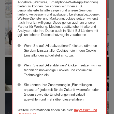
Angebote (Websites, Smartphone-/Web-Applikationen)
Omar
Omar
bieten zu können. So können wir Ihnen z. B.
Sarsam
Sarsam
personalisierte Inhalte zeigen und unsere Services
Wiener
Wiener
laufend verbessern und ausbauen. Leistungsbezogene-,
Weitere-Dienste- und Marketingcookies setzen wir erst
Städtische
Städtische
nach Ihrer Einwilligung. Diese gehen auch an unsere
„Kabarett
„Kabarett
Versicherungsverein/Roland
Versicherungsverein/Roland
Partner für Werbung, Medien, zusätzliche Inhalte und
im
im
Rudolph
Rudolph
Analysen, die Ihre Daten auch in Nicht-EU-Ländern mit
Turm“
Turm“
ggf. unsicheren Datenschutzregein verarbeiten.
mit
mit
Omar
Omar
Wenn Sie auf „Alle akzeptieren" klicken, stimmen
Sarsam
Sarsam
Wiener
Wiener
Sie dem Einsatz aller Cookies, die in den Cookie
Städtische
Städtische
Einstellungen aufgelistet sind, zu.
„Kabarett
„Kabarett
Versicherungsverein/Roland
Versicherungsverein/Roland
im
im
Rudolph
Rudolph
Wenn Sie auf „Alle ablehnen" klicken, setzen wir nur
Turm“
Turm“
technisch notwendige Cookies und cookielose
mit
mit
Technologien ein.
Omar
Omar
Sarsam
Sarsam
Sie können Ihre Zustimmung in „Einstellungen
Wiener
Wiener
anpassen" jederzeit für die Zukunft widerrufen oder
Städtische
Städtische
ändern sowie die Einstellungen individuell
„Kabarett
„Kabarett
Versicherungsverein/Roland
Versicherungsverein/Roland
auswählen und mehr über diese erfahren.
im
im
Rudolph
Rudolph
Turm“
Turm“
mit
mit
Weitere Informationen finden Sie hier:
Impressum und
Omar
Omar