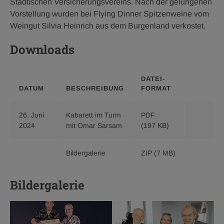
Städtischen Versicherungsvereins. Nach der gelungenen
Vorstellung wurden bei Flying Dinner Spitzenweine vom
Weingut Silvia Heinrich aus dem Burgenland verkostet.
Downloads
DATEI­
DATUM
BESCHREIBUNG
FORMAT
26. Juni
Kabarett im Turm
PDF
Download
2024
mit Omar Sarsam
(197 KB)
Kabarett
im
Turm
Download
Bildergalerie
ZIP
(7 MB)
mit
Bildergale
Omar
zip
Bildergalerie
Sarsam,
7
pdf
MB
197
KB