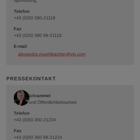
Sponsoring
Städtische
Städtische
Telefon
Versicherungsverein/Roland
Versicherungsverein/Roland
Rudolph
Rudolph
+43 (0)50 390-21118
Fax
+43 (0)50 390 99-21118
E-mail
alexandra.muehlbachler@vig.com
PRESSEKONTAKT
Romy Schrammel
Presse und Öffentlichkeitsarbeit
Telefon
+43 (0)50 350-21224
Fax
+43 (0)50 350 99-21224