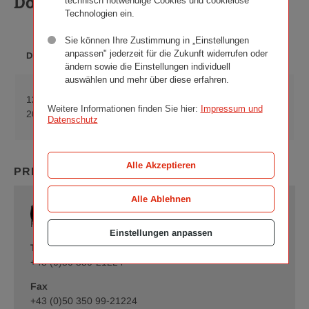
Downloads
technisch notwendige Cookies und cookielose
Technologien ein.
Sie können Ihre Zustimmung in „Einstellungen
DATEI­
anpassen" jederzeit für die Zukunft widerrufen oder
DATUM
BESCHREIBUNG
FORMAT
ändern sowie die Einstellungen individuell
auswählen und mehr über diese erfahren.
„Sommerfreuden“
12. Mai
PDF
Download
am Wiener
Weitere Informationen finden Sie hier:
Impressum und
2015
(299 KB)
Datenschutz
„Sommerf
Ringturm
am
Wiener
Ringturm,
Alle Akzeptieren
PRESSEKONTAKT
pdf
299
Alle Ablehnen
KB
Romy Schrammel
Presse und Öffentlichkeitsarbeit
Einstellungen anpassen
Telefon
+43 (0)50 350-21224
Fax
+43 (0)50 350 99-21224