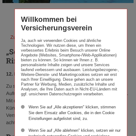
Willkommen bei
Versicherungsverein
Zurück zur Übersicht
Ja, auch wir verwenden Cookies und ähnliche
Technologien. Wir nutzen diese, um Ihnen ein
„Sommerfreuden“ am Wiener
verbessertes Erlebnis beim Besuch unserer Online
Angebote (Websites, Smartphone-/Web-Applikationen)
Ringturm
bieten zu können. So können wir Ihnen z. B.
personalisierte Inhalte zeigen und unsere Services
laufend verbessern und ausbauen. Leistungsbezogene-,
Veröffentlichungsdatum:
Kategorie:
12. Mai 2015
·
Ringturmverhüllung
Weitere-Dienste- und Marketingcookies setzen wir erst
nach Ihrer Einwilligung. Diese gehen auch an unsere
Partner für Werbung, Medien, zusätzliche Inhalte und
Zu seinem 60-jährigen Jubiläum zieht der Ringturm die
Analysen, die Ihre Daten auch in Nicht-EU-Ländern mit
Aufmerksamkeit der internationalen Kunstszene auf sich.
ggf. unsicheren Datenschutzregein verarbeiten.
Mit dem Werk „Sommerfreuden“ der kroatischen
Wenn Sie auf „Alle akzeptieren" klicken, stimmen
Künstlerin Tanja Deman setzt der Wiener Städtische
Sie dem Einsatz aller Cookies, die in den Cookie
Versicherungsverein die Verhüllung des Ringturms zum
Einstellungen aufgelistet sind, zu.
achten Mal fort.
Wenn Sie auf „Alle ablehnen" klicken, setzen wir nur