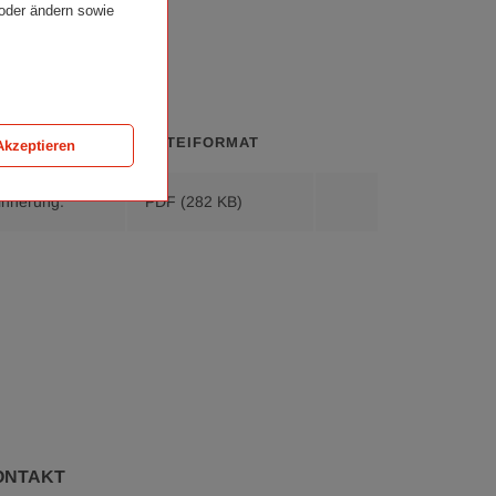
 oder ändern sowie
DATEI­FORMAT
Akzeptieren
Download
innerung.
PDF
(282 KB)
Städtezeichnungen.
Zeichnen
als
visuelle
Reiseerinnerung.,
pdf
282
KB
ONTAKT