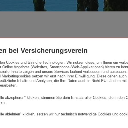
n bei Versicherungsverein
den Cookies und ähnliche Technologien. Wir nutzen diese, um Ihnen ein verbe
ädtezeichnungen. Zeichnen a
 Online Angebote (Websites, Smartphone-/Web-Applikationen) bieten zu kön
lisierte Inhalte zeigen und unsere Services laufend verbessern und ausbauen
iseerinnerung.
 Marketingcookies setzen wir erst nach Ihrer Einwilligung. Diese gehen auch 
sätzliche Inhalte und Analysen, die Ihre Daten auch in Nicht-EU-Ländern mit 
erarbeiten.
fentlichungsdatum:
Kategorie:
uli 1999
·
Architektur im Ringturm
lle akzeptieren" klicken, stimmen Sie dem Einsatz aller Cookies, die in den 
 zu.
r Veranstaltungsreihe ARCHITEKTUR IM RINGTURM zeig
lle ablehnen" klicken, setzen wir nur technisch notwendige Cookies und cook
ezeichnungen des österreichischen Architekten Friedrich
uropa, Vorderasien und Nordafrika in Form von Federze