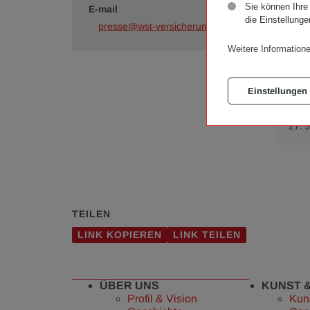
Sie können Ihre
E-mail
die Einstellunge
presse@wst-versicherungsverein.at
Do
Weitere Informatione
DAT
Einstellungen
27. 
TEILEN
LINK KOPIEREN
LINK TEILEN
ÜBER UNS
KUNST 
Profil & Vision
Kun