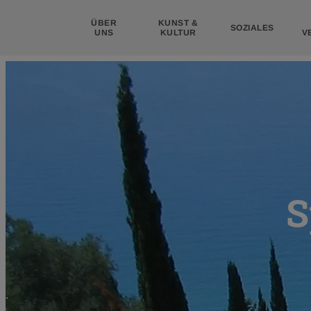
ÜBER
KUNST &
SOZIALES
UNS
KULTUR
V
Untermenü
Untermenü
Untermenü
ein-/ausklappen
ein-/ausklappen
ein-/ausklappen
für
für
für
Über
Kunst
Soziales
uns
&
Kultur
S