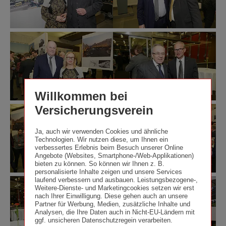
Willkommen bei
Versicherungsverein
Ja, auch wir verwenden Cookies und ähnliche
Technologien. Wir nutzen diese, um Ihnen ein
verbessertes Erlebnis beim Besuch unserer Online
Angebote (Websites, Smartphone-/Web-Applikationen)
bieten zu können. So können wir Ihnen z. B.
personalisierte Inhalte zeigen und unsere Services
laufend verbessern und ausbauen. Leistungsbezogene-,
Weitere-Dienste- und Marketingcookies setzen wir erst
nach Ihrer Einwilligung. Diese gehen auch an unsere
Partner für Werbung, Medien, zusätzliche Inhalte und
Analysen, die Ihre Daten auch in Nicht-EU-Ländern mit
ggf. unsicheren Datenschutzregein verarbeiten.