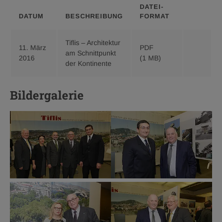
DATEI­
DATUM
BESCHREIBUNG
FORMAT
Tiflis – Architektur
11. März
PDF
Download
am Schnittpunkt
2016
(1 MB)
Tiflis
der Kontinente
–
Architektu
Bildergalerie
am
Schnittpu
der
Kontinent
pdf
1
MB