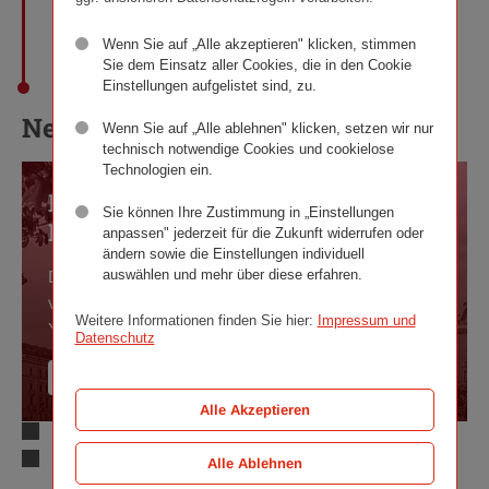
Wenn Sie auf „Alle akzeptieren" klicken, stimmen
Sie dem Einsatz aller Cookies, die in den Cookie
Einstellungen aufgelistet sind, zu.
News-Ticker
Wenn Sie auf „Alle ablehnen" klicken, setzen wir nur
technisch notwendige Cookies und cookielose
Technologien ein.
Ringturm feiert moldauische
Sie können Ihre Zustimmung in „Einstellungen
Lebensfreude
anpassen" jederzeit für die Zukunft widerrufen oder
ändern sowie die Einstellungen individuell
auswählen und mehr über diese erfahren.
Der moldauische Biennale-Künstler Pavel Brăila
verhüllt den Ringturm mit „Your Happiness is in
Weitere Informationen finden Sie hier:
Impressum und
Your Own Hands“.
Datenschutz
MEHR
Alle Akzeptieren
Alle Ablehnen