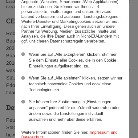
Angebote (Websites, Smartphone-/Web-Applikationen)
Lasshofer, deputy CEO Peter Thirring and board member Franz Kosyna. ©
bieten zu können. So können wir Ihnen z. B.
Bea Hasler
personalisierte Inhalte zeigen und unsere Services
laufend verbessern und ausbauen. Leistungsbezogene-,
CEO Robert Lasshofer
Weitere-Dienste- und Marketingcookies setzen wir erst
nach Ihrer Einwilligung. Diese gehen auch an unsere
Partner für Werbung, Medien, zusätzliche Inhalte und
Robert Lasshofer has been Chairman of the Managing
Analysen, die Ihre Daten auch in Nicht-EU-Ländern mit
Board of Wiener Städtische Versicherungsverein since
ggf. unsicheren Datenschutzregein verarbeiten.
2021. He was previously a member of the Managing
Wenn Sie auf „Alle akzeptieren" klicken, stimmen
Board of Wiener Städtische Versicherung from 1999 to
Sie dem Einsatz aller Cookies, die in den Cookie
2010, and then CEO until 2020. The graduate economist
Einstellungen aufgelistet sind, zu.
was formerly a member of the Managing Board of Wiener
Städtische Versicherung and of DONAU Versicherung.
Wenn Sie auf „Alle ablehnen" klicken, setzen wir nur
technisch notwendige Cookies und cookielose
Prior to these roles, he held numerous positions in the
Technologien ein.
financial sector.
Sie können Ihre Zustimmung in „Einstellungen
Deputy CEO Peter Thirring
anpassen" jederzeit für die Zukunft widerrufen oder
ändern sowie die Einstellungen individuell
auswählen und mehr über diese erfahren.
Peter Thirring has been Deputy Chairman of Wiener
Städtische Versicherungsverein since 2023. Prior to this,
Weitere Informationen finden Sie hier:
Impressum und
he was a member of the Managing Board of Vienna
Datenschutz