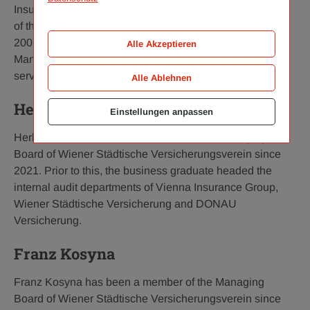
Insurance Group. From 2016 to 2018, he was Chairman
of the Managing Board of DONAU Versicherung. From
2007 to 2015, the law graduate was a member of the
Alle Akzeptieren
Managing Board of Generali Versicherung in Austria,
serving as Chairman of the Managing Board from 2013.
Alle Ablehnen
Herbert Allram
Einstellungen anpassen
Herbert Allram has been a member of the Managing
Board of Wiener Städtische Versicherungsverein since
2021. Prior to this, the business graduate headed the
internal audit departments of Vienna Insurance Group,
Wiener Städtische Versicherung and DONAU
Versicherung.
Franz Kosyna
Franz Kosyna has been a member of the Managing
Board of Wiener Städtische Versicherungsverein since