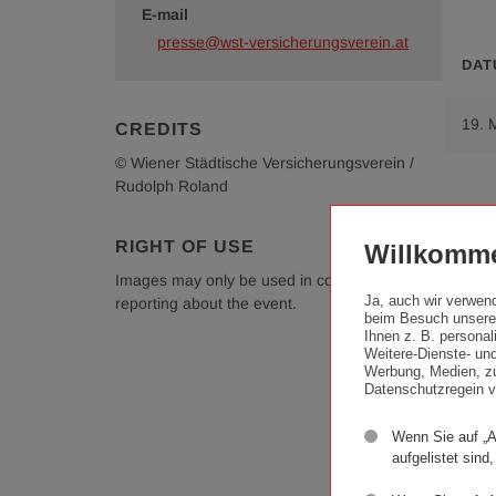
E-mail
presse@wst-versicherungsverein.at
DAT
19. 
CREDITS
© Wiener Städtische Versicherungsverein /
Rudolph Roland
RIGHT OF USE
Willkomme
Im
Images may only be used in conjunction with
Ja, auch wir verwen
reporting about the event.
beim Besuch unserer
Ihnen z. B. persona
Weitere-Dienste- und
Werbung, Medien, zu
Datenschutzregein v
Wenn Sie auf „A
aufgelistet sind,
On