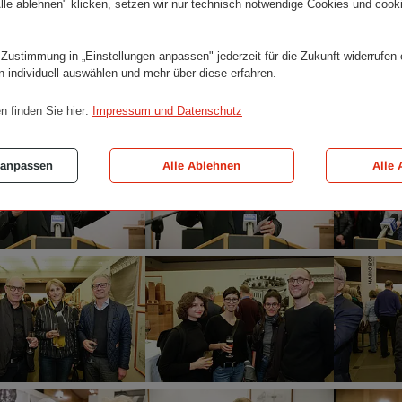
lle ablehnen" klicken, setzen wir nur technisch notwendige Cookies und cook
Botta
Botta
–
–
Sacral
Sacral
 Zustimmung in „Einstellungen anpassen" jederzeit für die Zukunft widerrufen
Spaces
Spaces
n individuell auswählen und mehr über diese erfahren.
©
©
Wiener
Wiener
n finden Sie hier:
Impressum und Datenschutz
Städtische
Städtische
Versicherungsverein
Versicherungsve
Mario
Mario
/
/
Botta
Botta
Rudolph
Rudolph
 anpassen
Alle Ablehnen
Alle 
–
–
Roland
Roland
Sacral
Sacral
Spaces
Spaces
©
©
Wiener
Wiener
Städtische
Städtische
ngsverein
Versicherungsverein
Versicherungsve
Mario
Mario
/
/
Botta
Botta
Rudolph
Rudolph
–
–
Roland
Roland
Sacral
Sacral
Spaces
Spaces
©
©
Wiener
Wiener
Städtische
Städtische
ngsverein
Versicherungsverein
Versicherungsve
Mario
Mario