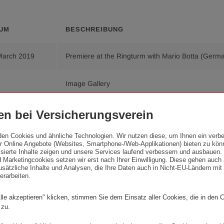
UM
BESCHREIBUNG
March 2019
Premiere at the Ringturm with Mario Botta (Germa
Image Gallery
n bei Versicherungsverein
age Gallery
den Cookies und ähnliche Technologien. Wir nutzen diese, um Ihnen ein verbe
 Online Angebote (Websites, Smartphone-/Web-Applikationen) bieten zu kön
lisierte Inhalte zeigen und unsere Services laufend verbessern und ausbauen
 Marketingcookies setzen wir erst nach Ihrer Einwilligung. Diese gehen auch 
sätzliche Inhalte und Analysen, die Ihre Daten auch in Nicht-EU-Ländern mit 
erarbeiten.
lle akzeptieren" klicken, stimmen Sie dem Einsatz aller Cookies, die in den 
 zu.
Mario
Mario