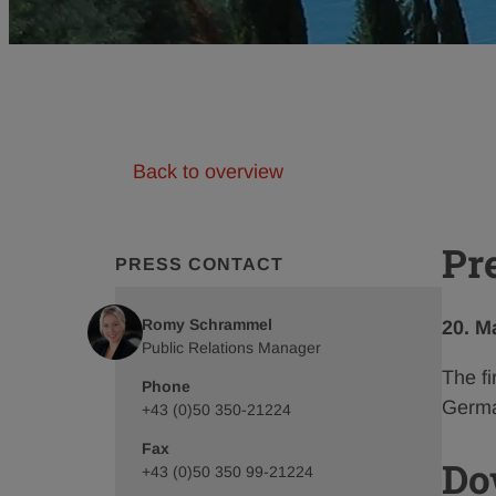
Back to overview
Pr
PRESS CONTACT
Romy Schrammel
Publí
20. M
Public Relations Manager
date:
The fi
Phone
Germa
+43 (0)50 350-21224
Fax
Do
+43 (0)50 350 99-21224