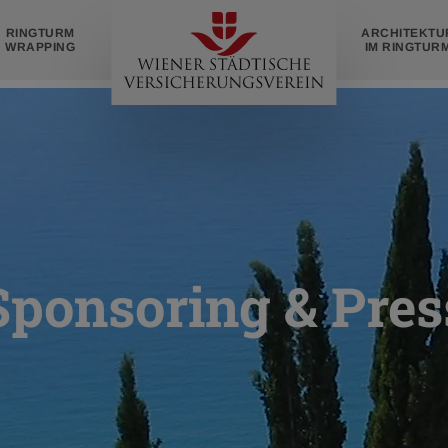
Zur
RINGTURM
ARCHITEKTU
Startseite
WRAPPING
IM RINGTUR
Sponsoring & Pres