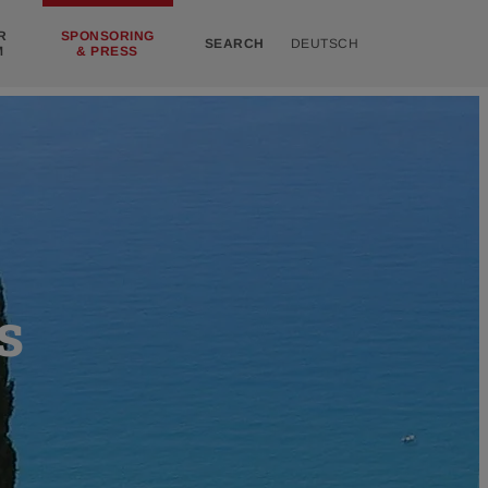
R
SPONSORING
SEARCH
DEUTSCH
M
& PRESS
s