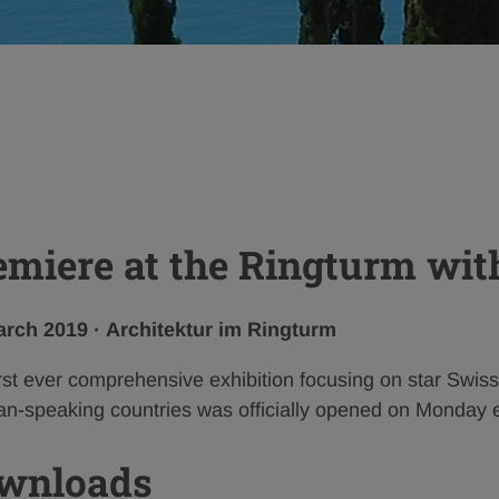
emiere at the Ringturm wit
cation
Category:
arch 2019
·
Architektur im Ringturm
rst ever comprehensive exhibition focusing on star Swiss 
n-speaking countries was officially opened on Monday 
wnloads