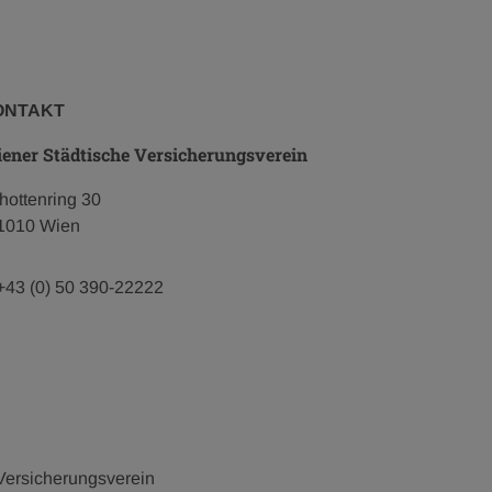
Rohe
Award
2005
–
European
ONTAKT
Union
Prize
ener Städtische Versicherungsverein
for
Contemporary
hottenring 30
Architecture,
1010 Wien
pdf
382
KB
+43 (0) 50 390-22222
Versicherungsverein