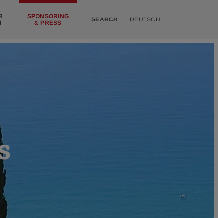
R
SPONSORING
SEARCH
DEUTSCH
M
& PRESS
s