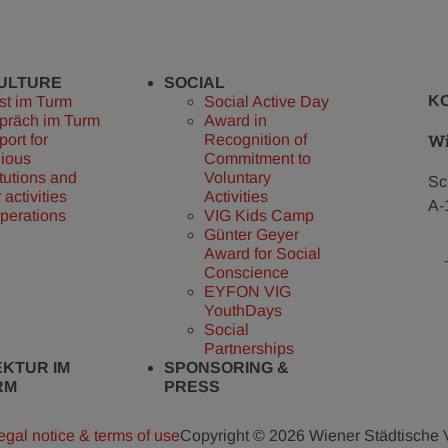
CULTURE
SOCIAL
K
st im Turm
Social Active Day
präch im Turm
Award in
Wi
ort for
Recognition of
gious
Commitment to
itutions and
Voluntary
Sc
r activities
Activities
A-
perations
VIG Kids Camp
Günter Geyer
Award for Social
Conscience
EYFON VIG
YouthDays
Social
Partnerships
EKTUR IM
SPONSORING &
RM
PRESS
egal notice & terms of use
Copyright © 2026 Wiener Städtische 