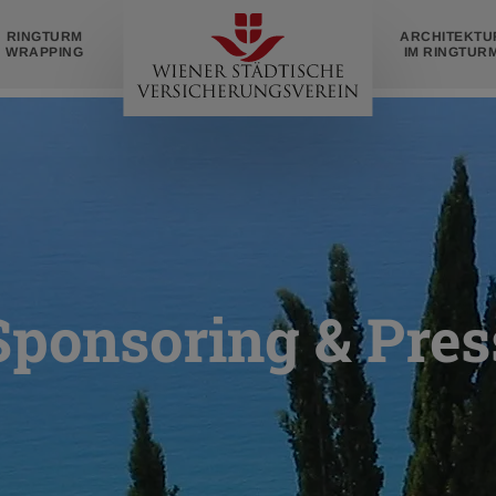
Zur
RINGTURM
ARCHITEKTU
Startseite
WRAPPING
IM RINGTUR
Sponsoring & Pres