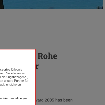
es van der Rohe
 Prize for
ssertes Erlebnis
nen. So können wir
. Leistungsbezogene-,
an unsere Partner für
ggf. unsicheren
Cookie Einstellungen
Mies van der Rohe Award 2005 has been