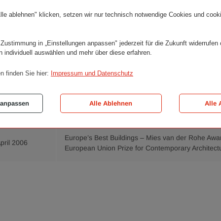
ed to the highly regarded “Netherlands Embassy in Berli
lle ablehnen" klicken, setzen wir nur technisch notwendige Cookies und cook
oon (Office for Metropolitan Architecture). The ARCHI
ts the winning project, the project awarded the Emergin
further projects from the 242 submissions for this reno
 Zustimmung in „Einstellungen anpassen" jederzeit für die Zukunft widerrufen
n individuell auswählen und mehr über diese erfahren.
wnloads
n finden Sie hier:
Impressum und Datenschutz
 anpassen
Alle Ablehnen
Alle 
UM
BESCHREIBUNG
Europe’s Best Buildings – Mies van der Rohe Awa
April 2006
European Union Prize for Contemporary Architect