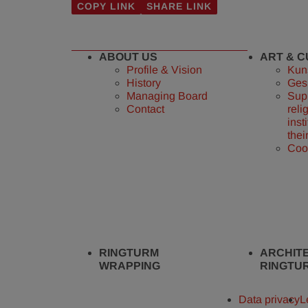
COPY LINK
SHARE LINK
ABOUT US
ART & 
Profile & Vision
Kun
History
Ges
Managing Board
Supp
Contact
reli
inst
thei
Coo
RINGTURM
ARCHIT
WRAPPING
RINGTU
Data privacy
L