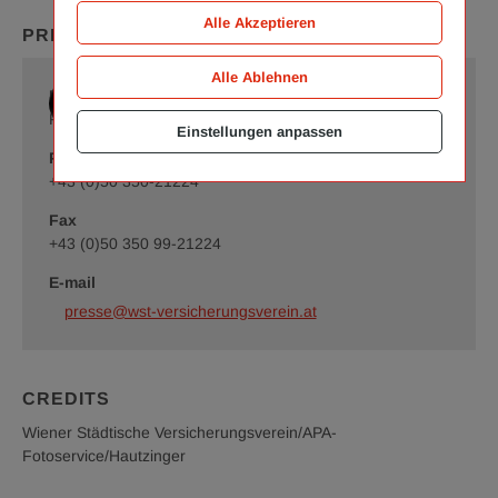
Alle Akzeptieren
PRESS CONTACT
Alle Ablehnen
Romy Schrammel
Public Relations Manager
Einstellungen anpassen
Phone
+43 (0)50 350-21224
Fax
+43 (0)50 350 99-21224
E-mail
presse@wst-versicherungsverein.at
CREDITS
Wiener Städtische Versicherungsverein/APA-
Fotoservice/Hautzinger