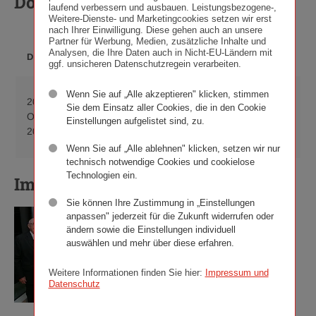
Downloads
laufend verbessern und ausbauen. Leistungsbezogene-,
Weitere-Dienste- und Marketingcookies setzen wir erst
nach Ihrer Einwilligung. Diese gehen auch an unsere
Partner für Werbung, Medien, zusätzliche Inhalte und
DATEI­
Analysen, die Ihre Daten auch in Nicht-EU-Ländern mit
DATUM
BESCHREIBUNG
FORMAT
ggf. unsicheren Datenschutzregein verarbeiten.
Wenn Sie auf „Alle akzeptieren" klicken, stimmen
Kunst im Turm:
20.
Sie dem Einsatz aller Cookies, die in den Cookie
Grado – Musik
PDF
Download
October
Einstellungen aufgelistet sind, zu.
meiner Seele
(212 KB)
Kunst
2016
(German only)
im
Wenn Sie auf „Alle ablehnen" klicken, setzen wir nur
Turm:
technisch notwendige Cookies und cookielose
Grado
Technologien ein.
Image Gallery
–
Sie können Ihre Zustimmung in „Einstellungen
Musik
anpassen" jederzeit für die Zukunft widerrufen oder
meiner
ändern sowie die Einstellungen individuell
Seele
auswählen und mehr über diese erfahren.
(German
only),
Weitere Informationen finden Sie hier:
Impressum und
pdf
Datenschutz
212
KB