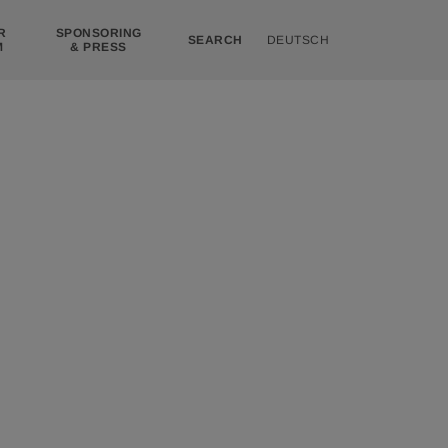
R
SPONSORING
SEARCH
DEUTSCH
M
& PRESS
Turm