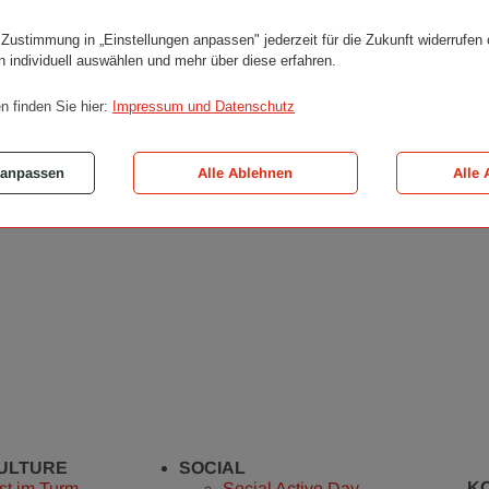
http://wien.orf.at/radio/
(German only)
 Zustimmung in „Einstellungen anpassen" jederzeit für die Zukunft widerrufen
n individuell auswählen und mehr über diese erfahren.
n finden Sie hier:
Impressum und Datenschutz
 anpassen
Alle Ablehnen
Alle 
CULTURE
SOCIAL
K
st im Turm
Social Active Day