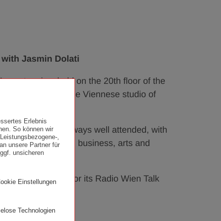
 with Jasmin Dolati
vent series, held on the 20th floor of the
cooperation with the Viennese studio of
ssertes Erlebnis
ting society are always well attended, with
nen. So können wir
. Leistungsbezogene-,
ence and academia, business, arts and
an unsere Partner für
ggf. unsicheren
tation Radio Wien for its Radio Wien Talk
Cookie Einstellungen
ielose Technologien