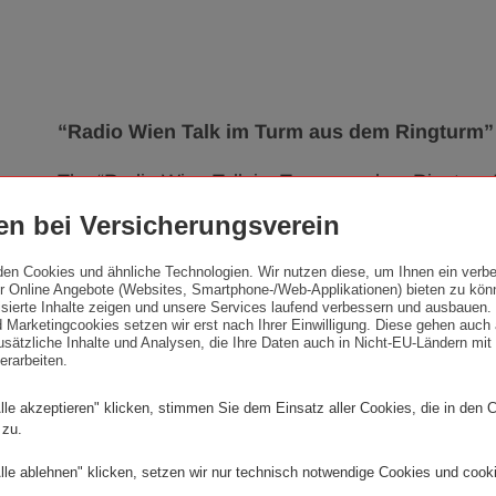
“Radio Wien Talk im Turm aus dem Ringturm”
The “Radio Wien Talk im Turm aus dem Ringturm” e
Ringturm tower, was launched in January 2015 in 
n bei Versicherungsverein
Austrian national broadcaster ORF.
den Cookies und ähnliche Technologien. Wir nutzen diese, um Ihnen ein verbe
The series of discussions on everyday topics affec
 Online Angebote (Websites, Smartphone-/Web-Applikationen) bieten zu kön
lisierte Inhalte zeigen und unsere Services laufend verbessern und ausbauen
panels made up of experts from the worlds of sci
 Marketingcookies setzen wir erst nach Ihrer Einwilligung. Diese gehen auch 
sätzliche Inhalte und Analysen, die Ihre Daten auch in Nicht-EU-Ländern mit 
culture, politics as well as leading journalists.
erarbeiten.
The regular debates are recorded by local radio s
lle akzeptieren" klicken, stimmen Sie dem Einsatz aller Cookies, die in den 
im Turm programme.
 zu.
lle ablehnen" klicken, setzen wir nur technisch notwendige Cookies und cook
More details are available at