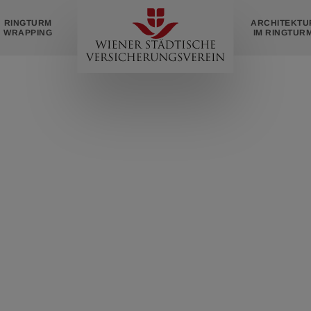
Zur
RINGTURM
ARCHITEKTU
Startseite
WRAPPING
IM RINGTUR
COOPERATIONS
io Wien Talk im 