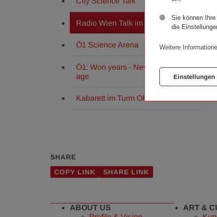
City Science Talk
Sie können Ihre
Radio Wien Talk im Turm
die Einstellunge
Ö1 Science Arena
Weitere Informatione
Ö1: Won years - New ways into old
age
Einstellungen
Kabarett im Turm ORFIII
SHARE
COPY LINK
SHARE LINK
ABOUT US
ART & 
Profile & Vision
Kun