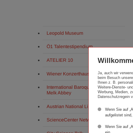
Leopold Museum
Ö1 Talentestipendium
Willkomme
ATELIER 10
Ja, auch wir verwen
Wiener Konzerthaus
beim Besuch unserer
Ihnen z. B. persona
International Baroque Festival,
Weitere-Dienste- und
Werbung, Medien, zu
Melk Abbey
Datenschutzregein v
Austrian National Library
Wenn Sie auf „A
aufgelistet sind,
ScienceCenter Network
Wenn Sie auf „A
ein.